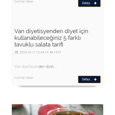
Normal Haber
Detay..
Van diyetisyenden diyet için
kullanabileceğiniz 5 farklı
tavuklu salata tarifi
2024-10-17 12:44:14
1473
Van diyetisyen
den diyet….
Normal Haber
Detay..