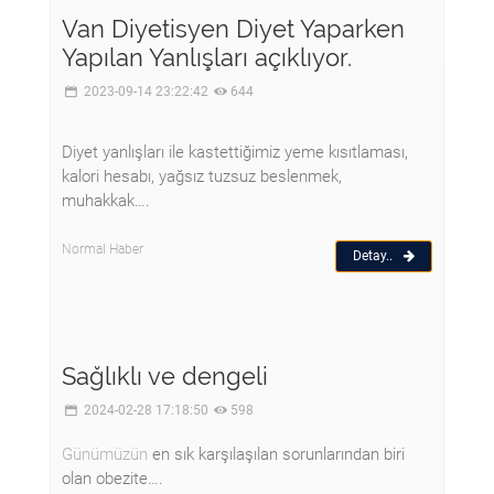
Van Diyetisyen Diyet Yaparken
Yapılan Yanlışları açıklıyor.
2023-09-14 23:22:42
644
Diyet yanlışları ile kastettiğimiz yeme kısıtlaması,
kalori hesabı, yağsız tuzsuz beslenmek,
muhakkak….
Normal Haber
Detay..
Sağlıklı ve dengeli
2024-02-28 17:18:50
598
Günümüzün
en sık karşılaşılan sorunlarından biri
olan obezite….