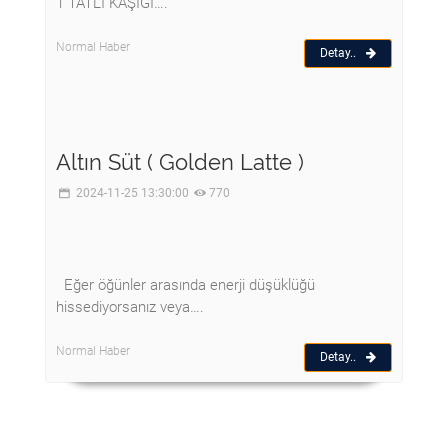
1 TATLI KAŞIĞI….
Normal Haber
Detay..
Altın Süt ( Golden Latte )
2024-11-25 13:30:00
770
Eğer öğünler arasında enerji düşüklüğü
hissediyorsanız veya….
Normal Haber
Detay..