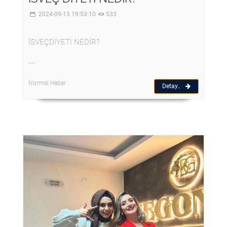
2024-09-13 19:53:10
533
İSVEÇDİYETİ NEDİR?
….
Normal Haber
Detay..