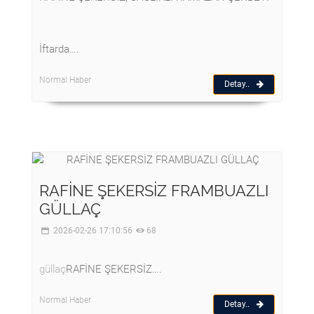
İftarda….
Normal Haber
Detay..
RAFİNE ŞEKERSİZ FRAMBUAZLI
GÜLLAÇ
2026-02-26 17:10:56
68
güllaç
RAFİNE ŞEKERSİZ….
Normal Haber
Detay..