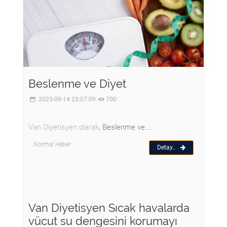
Beslenme ve Diyet
2023-09-14 23:07:09
700
Van Diyetisyen olarak
, Beslenme ve….
Normal Haber
Detay..
Van Diyetisyen Sıcak havalarda
vücut su dengesini korumayı