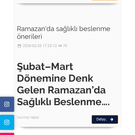
Ramazan'da sağlıklı beslenme
önerileri
2026-02-26 17:25:12
70
Şubat–Mart
Dönemine Denk
Gelen Ramazan’da
Sağlıklı Beslenme….
Normal Haber
Detay..