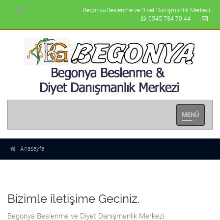
Begonya Beslenme ve Diyet Danışmanlık Merkezi
0545 784 70 44
Men�
Se�enek
Anasayfa
Bizimle iletişime Geciniz.
Begonya Beslenme ve Diyet Danışmanlık Merkezi