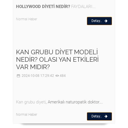
HOLLYWOOD DİYETİ NEDİR?
FAYDALARI….
Normal Haber
Detay..
KAN GRUBU DİYET MODELİ
NEDİR? OLASI YAN ETKİLERİ
VAR MIDIR?
2024-10-08 17:29:42
484
Kan grubu diyeti
, Amerikalı naturopatik doktor….
Normal Haber
Detay..