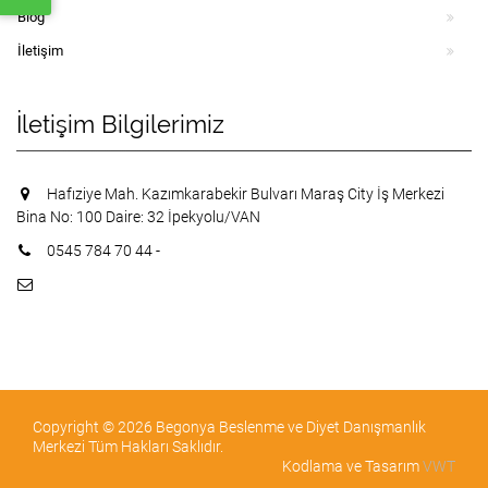
Blog
İletişim
İletişim Bilgilerimiz
Hafıziye Mah. Kazımkarabekir Bulvarı Maraş City İş Merkezi
Bina No: 100 Daire: 32 İpekyolu/VAN
0545 784 70 44 -
Copyright © 2026 Begonya Beslenme ve Diyet Danışmanlık
Merkezi Tüm Hakları Saklıdır.
Kodlama ve Tasarım
VWT