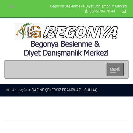
Begonya Beslenme ve Diyet Danışmanlık Merkezi
0545 784 70 44
Men�
Se�enek
Anasayfa
RAFİNE ŞEKERSİZ FRAMBUAZLI GÜLLAÇ