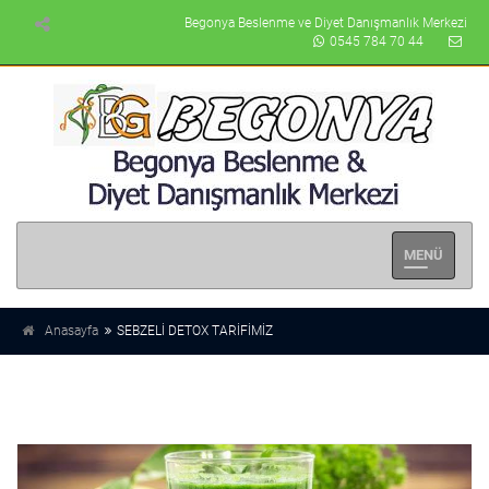
Begonya Beslenme ve Diyet Danışmanlık Merkezi
0545 784 70 44
Men�
Se�enek
Anasayfa
SEBZELİ DETOX TARİFİMİZ