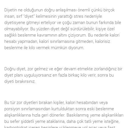
Diyetin ne olduğunun doğru anlaşılması önemli çünkü birçok
insan, sırf “diyet” kelimesinin yarattığı stres nedeniyle
diyetisyene gitmeyi erteliyor ve çoğu zaman bunun farkında bile
olmayabiliyor. Bu yüzden diyet değil sürdürülebilir, kişiye özel
sağlıklı beslenme kavramının altını çiziyorum. Bu nedenle kalori
hesabı yapmadan, kalori sınırlamasına gitmeden, kalorisiz
beslenme ile kilo vermek mümkün diyorum.
Doğru diyet, zor gelmez ve eğer devam etmekte zorlandığınız bir
diyet planı uyguluyorsanız en fazla birkaç kilo verir, sonra bu
diyeti bırakırsınız.
Bu tür zor diyetleri bırakan kişiler, kalori hesabından veya
porsiyon sınırlamasından kurtulduktan sonra eski beslenme
alışkanlıklarına hızla geri dönerler. Baskılanmış yeme alışkanlıkları
bu sefer şiddetli yeme ataklarına, daha çok tatlı yeme isteğine,
karbonhidrat içeren besinlere yüklenmeye yol açar veya fast